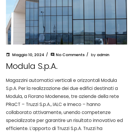
Maggio 10, 2024
No Comments
by
admin
event
comment
Modula S.p.A.
Magazzini automatici verticali e orizzontali Modula
S.p.A. Per la realizzazione dei due edifici destinati a
Modula, a Fiorano Modenese, tre aziende della rete
PRaCT – Truzzi S.p.A., IALC e Imeco – hanno
collaborato attivamente, unendo competenze
specializzate per garantire un risultato innovativo ed
efficiente. L’apporto di Truzzi S.p.A. Truzzi ha