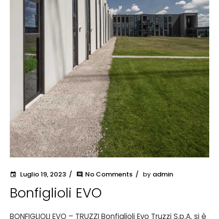
Luglio 19, 2023
No Comments
by
admin
event
comment
Bonfiglioli EVO
BONFIGLIOLI EVO – TRUZZI Bonfiglioli Evo Truzzi S.p.A. si è