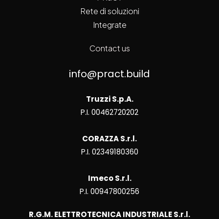
Rete di soluzioni
Integrate
Contact us
info@pract.build
Truzzi S.p.A.
P.I. 00462720202
CORAZZA S.r.l.
P.I. 02349180360
Imeco S.r.l.
P.I. 00947800256
R.G.M. ELETTROTECNICA INDUSTRIALE S.r.l.