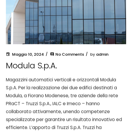
Maggio 10, 2024
No Comments
by
admin
event
comment
Modula S.p.A.
Magazzini automatici verticali e orizzontali Modula
S.p.A. Per la realizzazione dei due edifici destinati a
Modula, a Fiorano Modenese, tre aziende della rete
PRaCT – Truzzi S.p.A., IALC e Imeco – hanno
collaborato attivamente, unendo competenze
specializzate per garantire un risultato innovativo ed
efficiente. L’apporto di Truzzi S.p.A. Truzzi ha